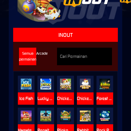
INOUT
Semua
Arcade
permainan
Ice Fish
Lucky Ducky
Chicken Road 2.0
Chicken Road
Forest Arrow
Hamster Run
Penalty Unlimited
Plinko Aztec
Rabbit Road
Rock Paper Scissors