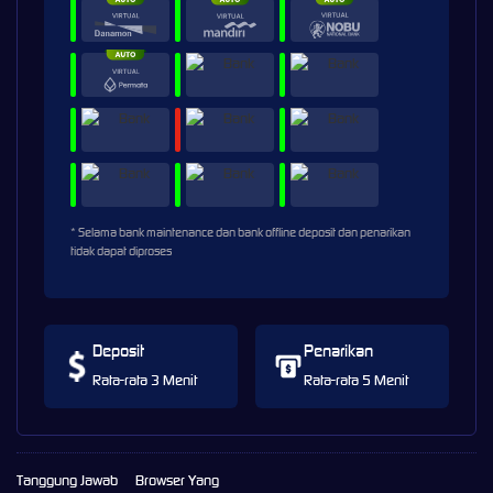
* Selama bank maintenance dan bank offline deposit dan penarikan
tidak dapat diproses
Deposit
Penarikan
Rata-rata 3 Menit
Rata-rata 5 Menit
Tanggung Jawab
Browser Yang