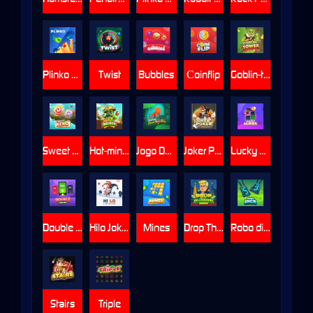
Plinko 1000
Twist
Bubbles
Сoinflip
Goblin-tower
Sweet Keno
Hot-mines
Jogo Do Bicho
Joker Poker
Lucky mines
Double Online
Hilo Joker
Mines
Drop The Billionaire
Robo dice
Stairs
Triple