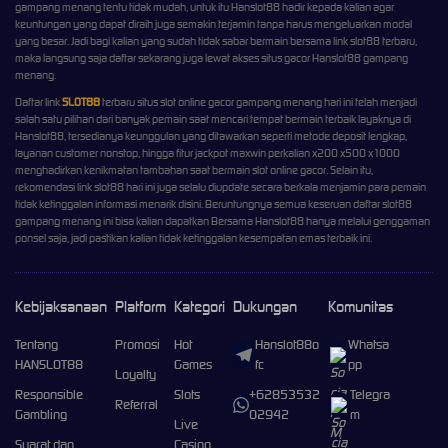
gampang menang tentu tidak mudah, untuk itu Hanslot88 hadir kepada kalian agar
keuntungan yang dapat diraih juga semakin terjamin tanpa harus mengeluarkan modal
yang besar. Jadi bagi kalian yang sudah tidak sabar bermain bersama link slot88 terbaru,
maka langsung saja daftar sekarang juga lewat akses situs gacor Hanslot88 gampang
menang.
Daftar link
SLOT88
terbaru situs slot online gacor gampang menang hari ini telah menjadi
salah satu pilihan dari banyak pemain saat mencari tempat bermain terbaik layaknya di
Hanslot88, tersedianya keunggulan yang ditawarkan seperti metode deposit lengkap,
layanan customer nonstop, hingga fitur jackpot maxwin perkalian x200 x500 x1000
menghadirkan kenikmatan tambahan saat bermain slot online gacor. Selain itu,
rekomendasi link slot88 hari ini juga selalu diupdate secara berkala menjamin para pemain
tidak ketinggalan informasi menarik disini. Beruntungnya semua keseruan daftar slot88
gampang menang ini bisa kalian dapatkan Bersama Hanslot88 hanya melalui genggaman
ponsel saja, jadi pastikan kalian tidak ketinggalan kesempatan emas terbaik ini.
Kebijaksanaan
Platform
Kategori
Dukungan
Komunitas
Tentang
Promosi
Hot
Hanslot88o
Whatsa
HANSLOT88
Games
fc
pp
Loyalty
Responsible
Slots
+62853532
Telegra
Referral
Gambling
02942
m
Live
Syarat dan
Casino