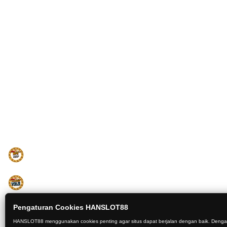
Pengaturan Cookies HANSLOT88
HANSLOT88 menggunakan cookies penting agar situs dapat berjalan dengan baik. Dengan