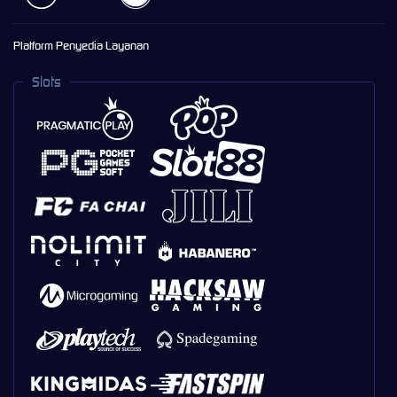
Platform Penyedia Layanan
Slots