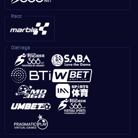
Race
Olahraga