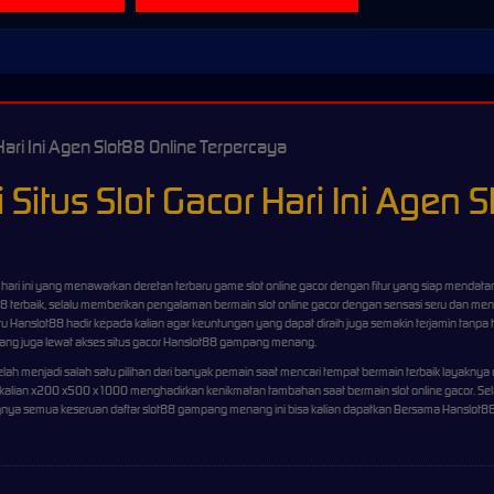
ari Ini Agen Slot88 Online Terpercaya
itus Slot Gacor Hari Ini Agen
ng hari ini yang menawarkan deretan terbaru game slot online gacor dengan fitur yang siap mend
erbaik, selalu memberikan pengalaman bermain slot online gacor dengan sensasi seru dan meng
 itu Hanslot88 hadir kepada kalian agar keuntungan yang dapat diraih juga semakin terjamin tanpa
arang juga lewat akses situs gacor Hanslot88 gampang menang.
 telah menjadi salah satu pilihan dari banyak pemain saat mencari tempat bermain terbaik layakny
kalian x200 x500 x1000 menghadirkan kenikmatan tambahan saat bermain slot online gacor. Selain i
ngnya semua keseruan daftar slot88 gampang menang ini bisa kalian dapatkan Bersama Hanslot88 h