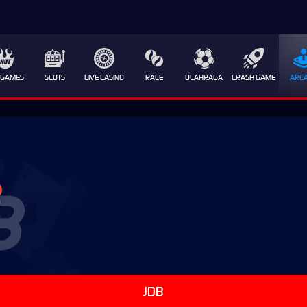
 GAMES
SLOTS
LIVE CASINO
RACE
OLAHRAGA
CRASH GAME
ARC
JDB