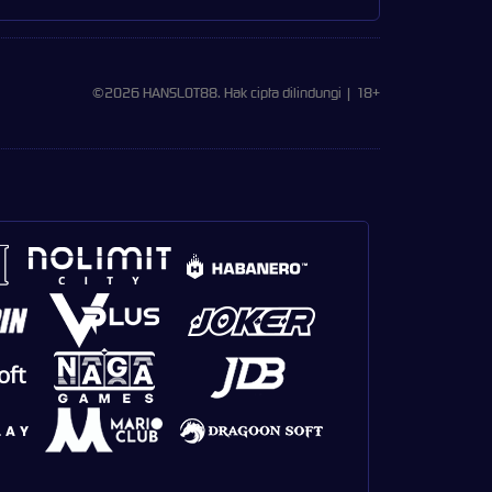
©2026 HANSLOT88. Hak cipta dilindungi | 18+