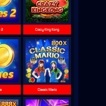
 2
Crazy King Kong
s
Classic Mario