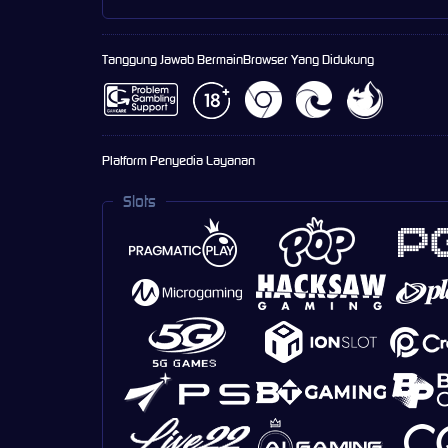
Tanggung Jawab Bermain
Browser Yang Didukung
Platform Penyedia Layanan
Slots