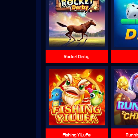
Rocket Derby
Fishing YiLuFa
Runni