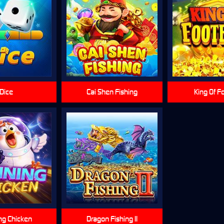
Dice
Cai Shen Fishing
King Of Fo
ng Chicken
Dragon Fishing II