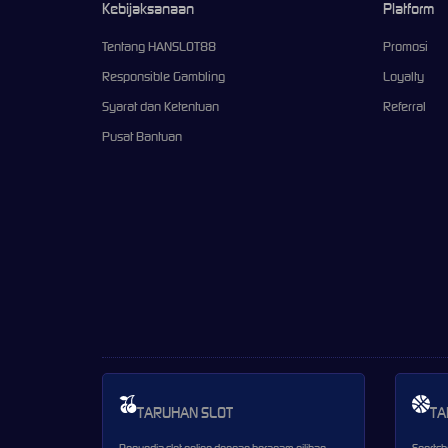
Kebijaksanaan
Platform
Tentang HANSLOT88
Promosi
Responsible Gambling
Loyalty
Syarat dan Ketentuan
Referral
Pusat Bantuan
TARUHAN SLOT
TA
Penyedia slot online dengan beragam pilihan
Sportsb