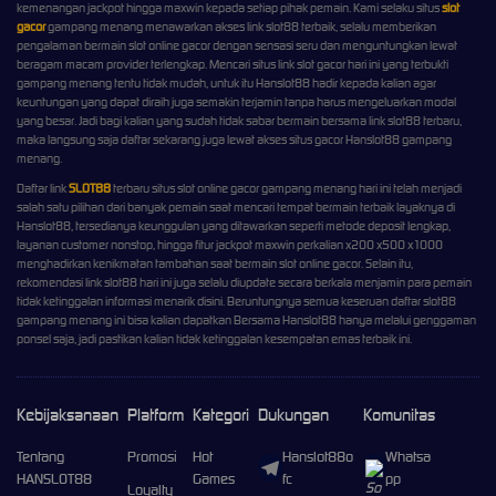
kemenangan jackpot hingga maxwin kepada setiap pihak pemain. Kami selaku situs
slot
gacor
gampang menang menawarkan akses link slot88 terbaik, selalu memberikan
pengalaman bermain slot online gacor dengan sensasi seru dan menguntungkan lewat
beragam macam provider terlengkap. Mencari situs link slot gacor hari ini yang terbukti
gampang menang tentu tidak mudah, untuk itu Hanslot88 hadir kepada kalian agar
keuntungan yang dapat diraih juga semakin terjamin tanpa harus mengeluarkan modal
yang besar. Jadi bagi kalian yang sudah tidak sabar bermain bersama link slot88 terbaru,
maka langsung saja daftar sekarang juga lewat akses situs gacor Hanslot88 gampang
menang.
Daftar link
SLOT88
terbaru situs slot online gacor gampang menang hari ini telah menjadi
salah satu pilihan dari banyak pemain saat mencari tempat bermain terbaik layaknya di
Hanslot88, tersedianya keunggulan yang ditawarkan seperti metode deposit lengkap,
layanan customer nonstop, hingga fitur jackpot maxwin perkalian x200 x500 x1000
menghadirkan kenikmatan tambahan saat bermain slot online gacor. Selain itu,
rekomendasi link slot88 hari ini juga selalu diupdate secara berkala menjamin para pemain
tidak ketinggalan informasi menarik disini. Beruntungnya semua keseruan daftar slot88
gampang menang ini bisa kalian dapatkan Bersama Hanslot88 hanya melalui genggaman
ponsel saja, jadi pastikan kalian tidak ketinggalan kesempatan emas terbaik ini.
Kebijaksanaan
Platform
Kategori
Dukungan
Komunitas
Tentang
Promosi
Hot
Hanslot88o
Whatsa
HANSLOT88
Games
fc
pp
Loyalty