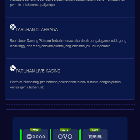
pemain untuk mencapai jackpot
TARUHAN OLAHRAGA
Sportsbook Gaming Platform Terbaik menawarkan lebih banyak game, odds yang
lebih tinggi, dan menyediakan pilihan yang lebih banyak untuk pemain.
TARUHAN LIVE KASINO
Platform Pilihan bagi perusahaan-perusahaan terbaik di dunia, dengan pilihan
variasi game terbanyak