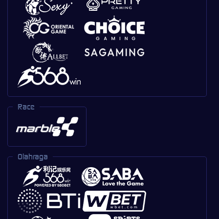
Race
Olahraga