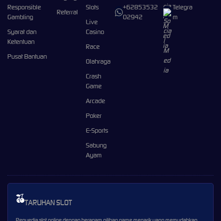
Responsible
Slots
+62853532
Telegra
Referral
Gambling
02942
m
Live
Syarat dan
Casino
Ketentuan
Race
Pusat Bantuan
Olahraga
Crash
Game
Arcade
Poker
E-Sports
Sabung
Ayam
TARUHAN SLOT
Penyedia slot online dengan beragam pilihan game menarik yang memudahkan