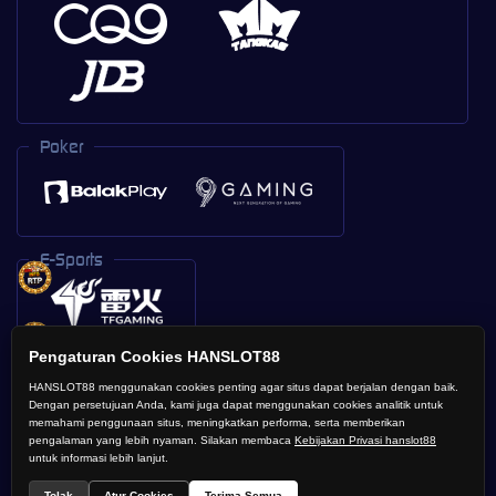
Poker
E-Sports
Pengaturan Cookies HANSLOT88
Sabung Ayam
HANSLOT88 menggunakan cookies penting agar situs dapat berjalan dengan baik.
Dengan persetujuan Anda, kami juga dapat menggunakan cookies analitik untuk
memahami penggunaan situs, meningkatkan performa, serta memberikan
pengalaman yang lebih nyaman. Silakan membaca
Kebijakan Privasi hanslot88
untuk informasi lebih lanjut.
Tolak
Atur Cookies
Terima Semua