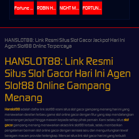
Fortune Money Boom
ROBIN HOOD
NIGHT MARKET 2
FORTUNE EGG
HANSLOT88: Link Resmi Situs Slot Gacor Jackpot Hari Ini
Agen Slot88 Online Terpercaya
HANSLOT88: Link Resmi
Situs Slot Gacor Hari Ini Agen
Slot88 Online Gampang
Menang
Hanslot88
adalah daftar link slot88 resmi situs slot gacor gampang menang hari ini yang
menawarkan deretan terbaru game slot online gacor dengan fitur yang siap mendatangkan
kemenangan jackpot hingga maxwin kepada setiap pihak pemain. Kami selaku situs
slot
gacor
gampang menang menawarkan akses link slot88 terbaik, selalu memberikan
pengalaman bermain slot online gacor dengan sensasi seru dan menguntungkan lewat
beragam macam provider terlengkap. Mencari situs link slot gacor hari ini yang terbukti