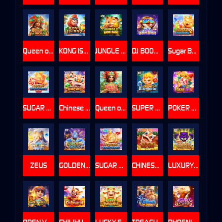
Queen of Inca 2
KONG ISLAND
JUNGLE BANG BANG
DJ BOOM BOOM
Sugar Bang Bang 2
SUGAR BANG BANG PLUS
Chinese New Year Moreways
Queen of Inca
SUPER ELEMENTS
POKER WIN 2
ZEUS
GOLDEN GENIE
SUGAR BANG BANG
CHINESE NEW YEAR
LUXURY GOLDEN PANTHER