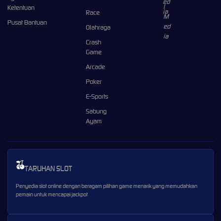
Ketentuan
Race
Pusat Bantuan
Olahraga
Crash
Game
Arcade
Poker
E-Sports
Sabung
Ayam
TARUHAN SLOT
Penyedia slot online dengan beragam pilihan game menarik yang memudahkan
pemain untuk mencapai jackpot