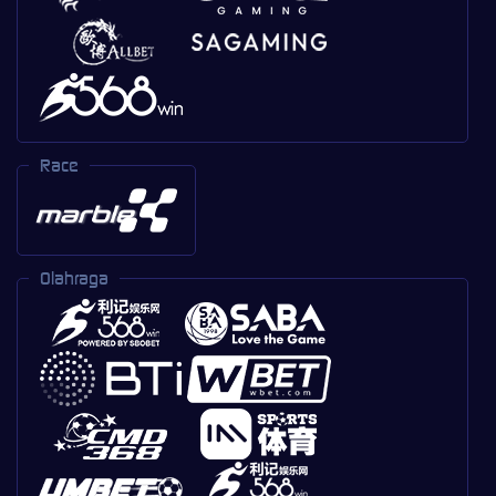
Race
Olahraga