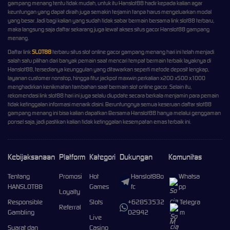
gampang menang tentu tidak mudah, untuk itu Hanslot88 hadir kepada kalian agar
keuntungan yang dapat diraih juga semakin terjamin tanpa harus mengeluarkan modal
yang besar. Jadi bagi kalian yang sudah tidak sabar bermain bersama link slot88 terbaru,
maka langsung saja daftar sekarang juga lewat akses situs gacor Hanslot88 gampang
menang.
Daftar link
SLOT88
terbaru situs slot online gacor gampang menang hari ini telah menjadi
salah satu pilihan dari banyak pemain saat mencari tempat bermain terbaik layaknya di
Hanslot88, tersedianya keunggulan yang ditawarkan seperti metode deposit lengkap,
layanan customer nonstop, hingga fitur jackpot maxwin perkalian x200 x500 x1000
menghadirkan kenikmatan tambahan saat bermain slot online gacor. Selain itu,
rekomendasi link slot88 hari ini juga selalu diupdate secara berkala menjamin para pemain
tidak ketinggalan informasi menarik disini. Beruntungnya semua keseruan daftar slot88
gampang menang ini bisa kalian dapatkan Bersama Hanslot88 hanya melalui genggaman
ponsel saja, jadi pastikan kalian tidak ketinggalan kesempatan emas terbaik ini.
Kebijaksanaan
Platform
Kategori
Dukungan
Komunitas
Tentang
Promosi
Hot
Hanslot88o
Whatsa
HANSLOT88
Games
fc
pp
Loyalty
Responsible
Slots
+62853532
Telegra
Referral
Gambling
02942
m
Live
Syarat dan
Casino