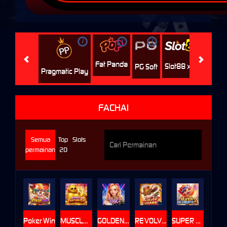
i
i
i
i
i
Facha
Fat Panda
Slot88 x PP
PG Soft
Pragmatic Play
FACHAI
Semua
Top
Slots
permainan
20
Poker Win
MUSCLE FORTUNE CAT
GOLDEN IDOL
REVOLVER HARE
SUPER ELEMENTS 2