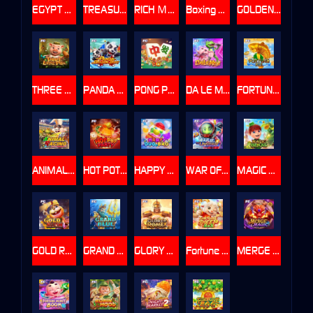
EGYPT BONANZA
TREASURE RAIDERS
RICH ＭAN
Boxing Riches
GOLDEN PANTHER
THREE LITTLE PIGS
PANDA DRAGON BOAT
PONG PONG HU
DA LE MEN
FORTUNE KOI
ANIMAL RACING
HOT POT PARTY
HAPPY DUO BAO
WAR OF THE UNIVERSE
MAGIC BEANS
GOLD RUSH
GRAND BLUE
GLORY OF ROME
Fortune Sheep
MERGE MAGIC