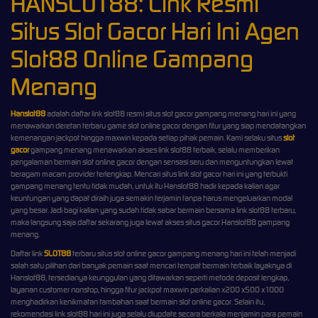
HANSLOT88: Link Resmi
Situs Slot Gacor Hari Ini Agen
Slot88 Online Gampang
Menang
Hanslot88
adalah daftar link slot88 resmi situs slot gacor gampang menang hari ini yang
menawarkan deretan terbaru game slot online gacor dengan fitur yang siap mendatangkan
kemenangan jackpot hingga maxwin kepada setiap pihak pemain. Kami selaku situs
slot
gacor
gampang menang menawarkan akses link slot88 terbaik, selalu memberikan
pengalaman bermain slot online gacor dengan sensasi seru dan menguntungkan lewat
beragam macam provider terlengkap. Mencari situs link slot gacor hari ini yang terbukti
gampang menang tentu tidak mudah, untuk itu Hanslot88 hadir kepada kalian agar
keuntungan yang dapat diraih juga semakin terjamin tanpa harus mengeluarkan modal
yang besar. Jadi bagi kalian yang sudah tidak sabar bermain bersama link slot88 terbaru,
maka langsung saja daftar sekarang juga lewat akses situs gacor Hanslot88 gampang
menang.
Daftar link
SLOT88
terbaru situs slot online gacor gampang menang hari ini telah menjadi
salah satu pilihan dari banyak pemain saat mencari tempat bermain terbaik layaknya di
Hanslot88, tersedianya keunggulan yang ditawarkan seperti metode deposit lengkap,
layanan customer nonstop, hingga fitur jackpot maxwin perkalian x200 x500 x1000
menghadirkan kenikmatan tambahan saat bermain slot online gacor. Selain itu,
rekomendasi link slot88 hari ini juga selalu diupdate secara berkala menjamin para pemain