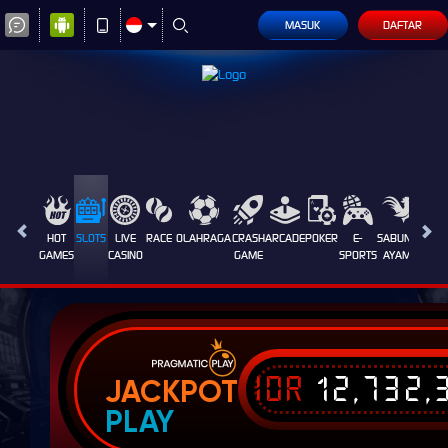
MASUK
DAFTAR
HOT
SLOTS
LIVE
RACE
OLAHRAGA
CRASH
ARCADE
POKER
E-
SABUNG
PROM
GAMES
CASINO
GAME
SPORTS
AYAM
IDR
12,732,
JACKPOT
PLAY