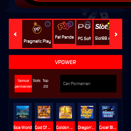
i
i
i
i
i
Facha
Fat Panda
Slot88 x PP
PG Soft
Pragmatic Play
VPOWER
Semua
Slots
Top
permainan
20
Sea World
God Of Wealth
Golden Rooster
Dragon's Riches
Great Blue