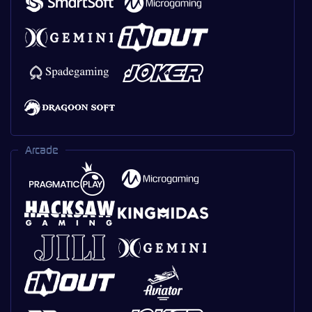
Arcade