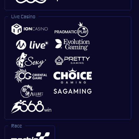
Live Casino
Race