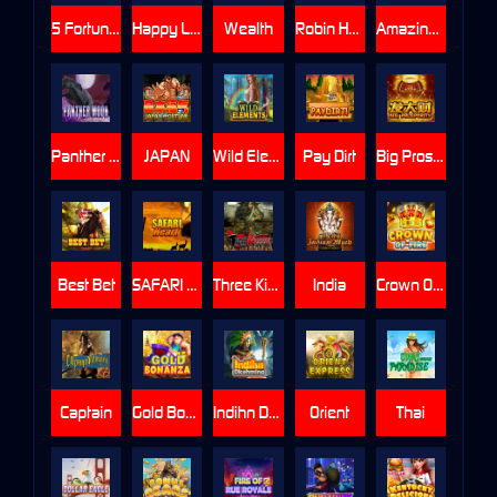
5 Fortune Dragon
Happy Lantern
Wealth
Robin Hood
Amazing Thailand
Panther Moon
JAPAN
Wild Elements
Pay Dirt
Big Prosperity
Best Bet
SAFARI Heat
Three Kingdoms
India
Crown Of Fire
Captain
Gold Bonanza
Indihn Dkehming
Orient
Thai