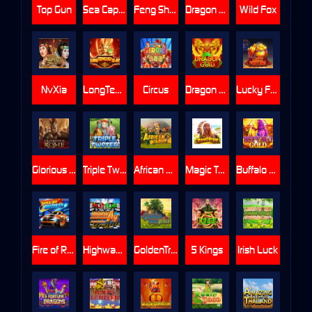
Top Gun
Sea Captain
Feng Shen
Dragon City
Wild Fox
NvXia
LongTengHuXiao2
Circus
Dragon Gold
Lucky Fortune
Glorious Rome
Triple Twister
African Wildlife
Magic Totem
Buffalo Gold
Fire of Route 66
Highway King
GoldenTree
5 Kings
Irish Luck