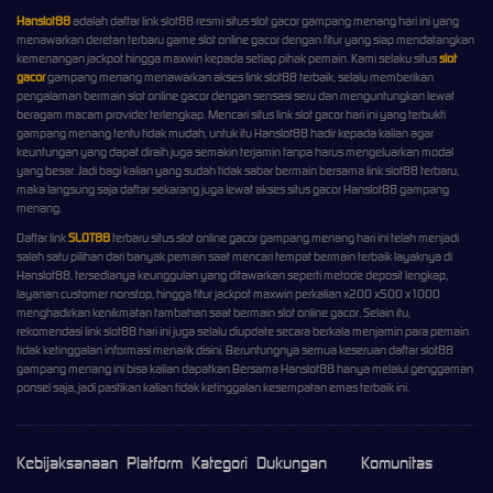
Hanslot88
adalah daftar link slot88 resmi situs slot gacor gampang menang hari ini yang
menawarkan deretan terbaru game slot online gacor dengan fitur yang siap mendatangkan
kemenangan jackpot hingga maxwin kepada setiap pihak pemain. Kami selaku situs
slot
gacor
gampang menang menawarkan akses link slot88 terbaik, selalu memberikan
pengalaman bermain slot online gacor dengan sensasi seru dan menguntungkan lewat
beragam macam provider terlengkap. Mencari situs link slot gacor hari ini yang terbukti
gampang menang tentu tidak mudah, untuk itu Hanslot88 hadir kepada kalian agar
keuntungan yang dapat diraih juga semakin terjamin tanpa harus mengeluarkan modal
yang besar. Jadi bagi kalian yang sudah tidak sabar bermain bersama link slot88 terbaru,
maka langsung saja daftar sekarang juga lewat akses situs gacor Hanslot88 gampang
menang.
Daftar link
SLOT88
terbaru situs slot online gacor gampang menang hari ini telah menjadi
salah satu pilihan dari banyak pemain saat mencari tempat bermain terbaik layaknya di
Hanslot88, tersedianya keunggulan yang ditawarkan seperti metode deposit lengkap,
layanan customer nonstop, hingga fitur jackpot maxwin perkalian x200 x500 x1000
menghadirkan kenikmatan tambahan saat bermain slot online gacor. Selain itu,
rekomendasi link slot88 hari ini juga selalu diupdate secara berkala menjamin para pemain
tidak ketinggalan informasi menarik disini. Beruntungnya semua keseruan daftar slot88
gampang menang ini bisa kalian dapatkan Bersama Hanslot88 hanya melalui genggaman
ponsel saja, jadi pastikan kalian tidak ketinggalan kesempatan emas terbaik ini.
Kebijaksanaan
Platform
Kategori
Dukungan
Komunitas