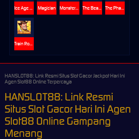
Ice Age Mammoths
Magician
Monster Pop
The Beauties
The Pharaoh
Train Robber
HANSLOT88: Link Resmi Situs Slot Gacor Jackpot Hari Ini
Agen Slot88 Online Terpercaya
HANSLOT88: Link Resmi
Situs Slot Gacor Hari Ini Agen
Slot88 Online Gampang
Menang