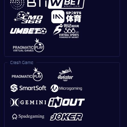
Crash Game