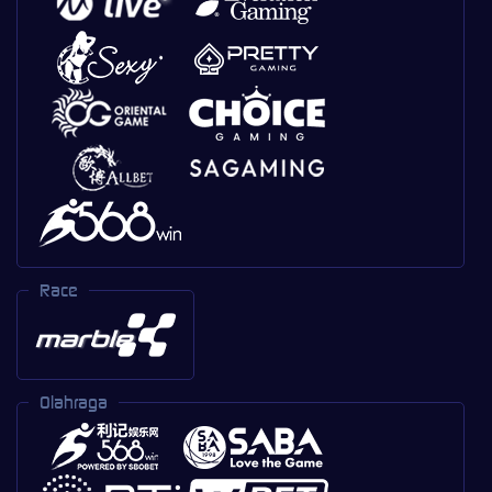
Race
Olahraga