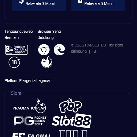
Rata-rata 3 Menit
Rata-rata 5 Menit
Tanggung Jawab
Browser Yang
Bermain
Didukung
©2026 HANSLOT88. Hak cipta
dilindungi | 18+
Platform Penyedia Layanan
Slots