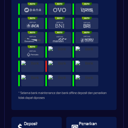
* Selama bank maintenance dan bank offline deposit dan penarikan
tidak dapat diproses
Deposit
Penarikan