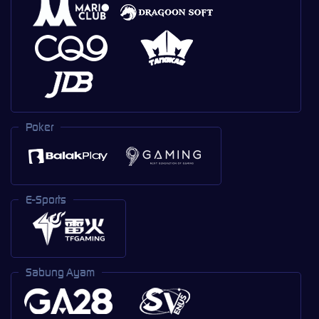
Poker
E-Sports
Sabung Ayam