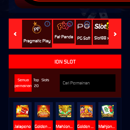
i
i
i
i
i
Facha
Fat Panda
Slot88 x PP
PG Soft
Pragmatic Play
ION SLOT
Semua
Top
Slots
permainan
20
Jalapeno
Golden Maitreya Buddha
MahJong Gold 2
Golden Fuwa
Mahjong Infinity