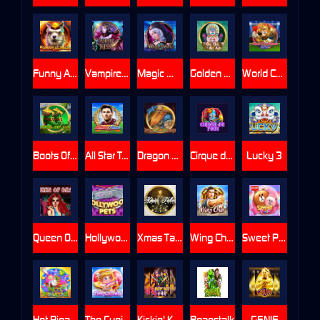
Funny Alpaca
Vampire Kiss
Magic World
Golden Mayan
World Cup Russia 2018
Boots Of Luck
All Star Team
Dragon Hunters
Cirque de fous
Lucky 3
Queen Of Dead
Hollywood Pets
Xmas Tales
Wing Chun
Sweet POP
Hot Pinatas
The Cupids
Kickin' Kash
Beanstalk
GENIE