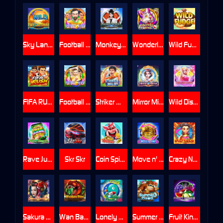
Sky Lantern
Football Fever M
Monkey Office Legend
Wonderland
Wild Fudge
FIFA RUSH
Football Fever
Striker WILD
Mirror Mirror
Wild Disco Night
Rave Jump 2 M
Skr Skr
Coin Spinner
Move n' Jump
Crazy Nuozha
Sakura Legend
Wan Bao Dino
Lonely Planet
Summer Mood
Fruit King II