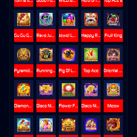
Turn & Earn
Good Fortune M
WILD BOUNTY 2
Hero of the 3 Kingdoms - Cao Cao
Top Ace 2
Gu Gu Gu2
Rave Jump
Jewel Luxury
Happy Rich Year
Fruit King
Pyramid Raider
Running Toro
Pig Of Luck
Top Ace
Oriental Beauty
Diamond Treasure
Disco Night
Flower Fortunes
Disco Night M
Meow