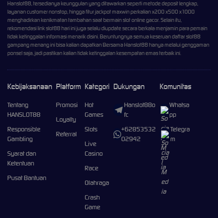
Hanslot88, tersedianya keunggulan yang ditawarkan seperti metode deposit lengkap,
layanan customer nonstop, hingga fitur jackpot maxwin perkalian x200 x500 x1000
menghadirkan kenikmatan tambahan saat bermain slot online gacor. Selain itu,
rekomendasi link slot88 hari ini juga selalu diupdate secara berkala menjamin para pemain
tidak ketinggalan informasi menarik disini. Beruntungnya semua keseruan daftar slot88
gampang menang ini bisa kalian dapatkan Bersama Hanslot88 hanya melalui genggaman
ponsel saja, jadi pastikan kalian tidak ketinggalan kesempatan emas terbaik ini.
Kebijaksanaan
Platform
Kategori
Dukungan
Komunitas
Tentang
Promosi
Hot
Hanslot88o
Whatsa
HANSLOT88
Games
fc
pp
Loyalty
Responsible
Slots
+62853532
Telegra
Referral
Gambling
02942
m
Live
Syarat dan
Casino
Ketentuan
Race
Pusat Bantuan
Olahraga
Crash
Game