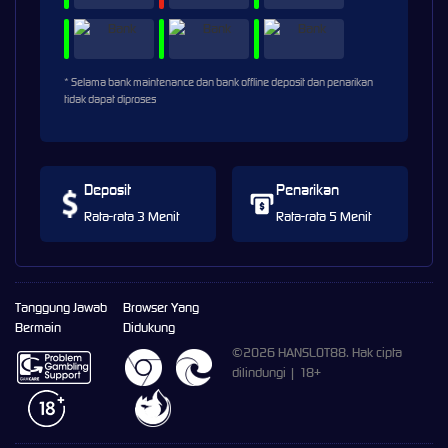
* Selama bank maintenance dan bank offline deposit dan penarikan
tidak dapat diproses
Deposit
Penarikan
Rata-rata 3 Menit
Rata-rata 5 Menit
Tanggung Jawab
Browser Yang
Bermain
Didukung
©2026 HANSLOT88. Hak cipta
dilindungi | 18+