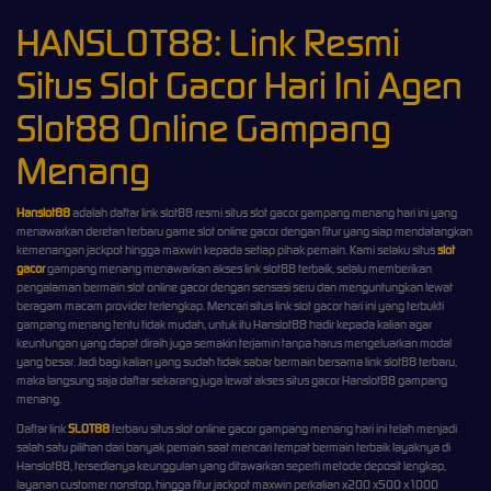
HANSLOT88: Link Resmi
Situs Slot Gacor Hari Ini Agen
Slot88 Online Gampang
Menang
Hanslot88
adalah daftar link slot88 resmi situs slot gacor gampang menang hari ini yang
menawarkan deretan terbaru game slot online gacor dengan fitur yang siap mendatangkan
kemenangan jackpot hingga maxwin kepada setiap pihak pemain. Kami selaku situs
slot
gacor
gampang menang menawarkan akses link slot88 terbaik, selalu memberikan
pengalaman bermain slot online gacor dengan sensasi seru dan menguntungkan lewat
beragam macam provider terlengkap. Mencari situs link slot gacor hari ini yang terbukti
gampang menang tentu tidak mudah, untuk itu Hanslot88 hadir kepada kalian agar
keuntungan yang dapat diraih juga semakin terjamin tanpa harus mengeluarkan modal
yang besar. Jadi bagi kalian yang sudah tidak sabar bermain bersama link slot88 terbaru,
maka langsung saja daftar sekarang juga lewat akses situs gacor Hanslot88 gampang
menang.
Daftar link
SLOT88
terbaru situs slot online gacor gampang menang hari ini telah menjadi
salah satu pilihan dari banyak pemain saat mencari tempat bermain terbaik layaknya di
Hanslot88, tersedianya keunggulan yang ditawarkan seperti metode deposit lengkap,
layanan customer nonstop, hingga fitur jackpot maxwin perkalian x200 x500 x1000