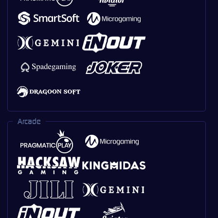
Arcade