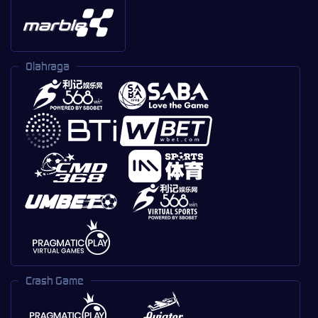
Olahraga
Crash Game