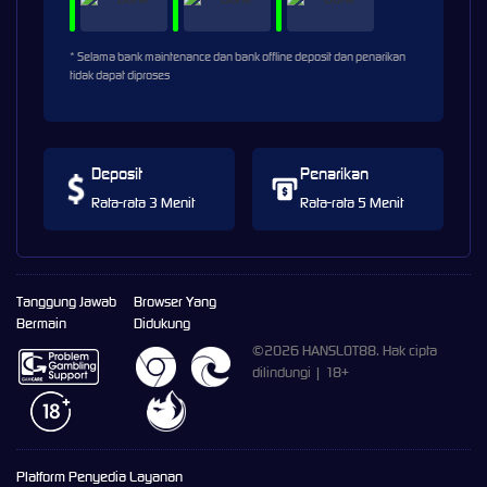
* Selama bank maintenance dan bank offline deposit dan penarikan
tidak dapat diproses
Deposit
Penarikan
Rata-rata 3 Menit
Rata-rata 5 Menit
Tanggung Jawab
Browser Yang
Bermain
Didukung
©2026 HANSLOT88. Hak cipta
dilindungi | 18+
Platform Penyedia Layanan