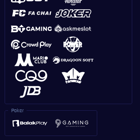
Poker