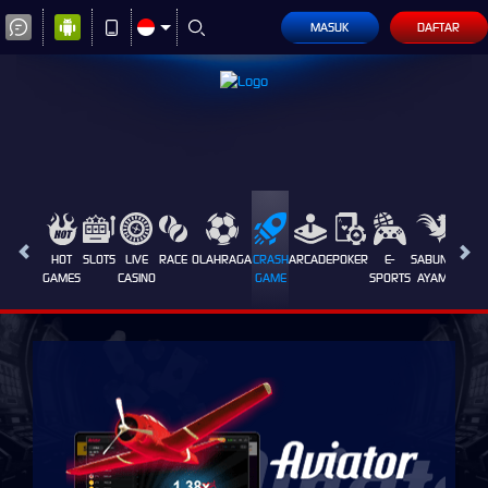
MASUK
DAFTAR
HOT
SLOTS
LIVE
RACE
OLAHRAGA
CRASH
ARCADE
POKER
E-
SABUNG
PROM
GAMES
CASINO
GAME
SPORTS
AYAM