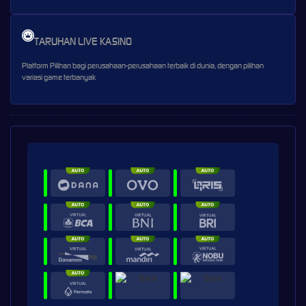
TARUHAN LIVE KASINO
Platform Pilihan bagi perusahaan-perusahaan terbaik di dunia, dengan pilihan
variasi game terbanyak