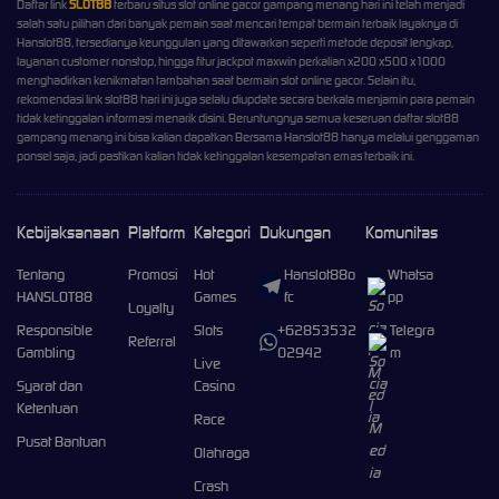
Daftar link
SLOT88
terbaru situs slot online gacor gampang menang hari ini telah menjadi
salah satu pilihan dari banyak pemain saat mencari tempat bermain terbaik layaknya di
Hanslot88, tersedianya keunggulan yang ditawarkan seperti metode deposit lengkap,
layanan customer nonstop, hingga fitur jackpot maxwin perkalian x200 x500 x1000
menghadirkan kenikmatan tambahan saat bermain slot online gacor. Selain itu,
rekomendasi link slot88 hari ini juga selalu diupdate secara berkala menjamin para pemain
tidak ketinggalan informasi menarik disini. Beruntungnya semua keseruan daftar slot88
gampang menang ini bisa kalian dapatkan Bersama Hanslot88 hanya melalui genggaman
ponsel saja, jadi pastikan kalian tidak ketinggalan kesempatan emas terbaik ini.
Kebijaksanaan
Platform
Kategori
Dukungan
Komunitas
Tentang
Promosi
Hot
Hanslot88o
Whatsa
HANSLOT88
Games
fc
pp
Loyalty
Responsible
Slots
+62853532
Telegra
Referral
Gambling
02942
m
Live
Syarat dan
Casino
Ketentuan
Race
Pusat Bantuan
Olahraga
Crash