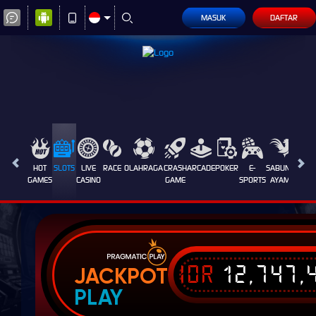
MASUK
DAFTAR
HOT
SLOTS
LIVE
RACE
OLAHRAGA
CRASH
ARCADE
POKER
E-
SABUNG
PROM
GAMES
CASINO
GAME
SPORTS
AYAM
IDR
12,747,
JACKPOT
PLAY