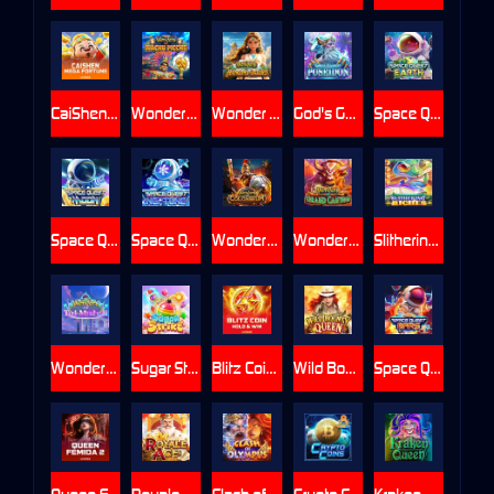
CaiShen Mega Fortune
Wonders of Machu Picchu
Wonder of Hanging Garden
God's Gambit: Poseidon
Space Quest: Earth
Space Quest: Moon
Space Quest: Neptune
Wonders of Colosseum
Wonders of Grand Canyon
Slithering Riches
Wonders of Taj Mahal
Sugar Strike
Blitz Coin: Hold & Win
Wild Bounty Queen
Space Quest: Mars