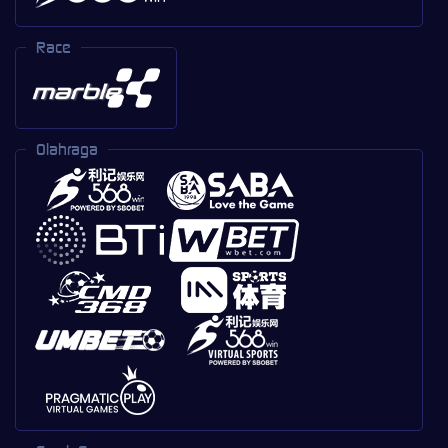
Race
Olahraga