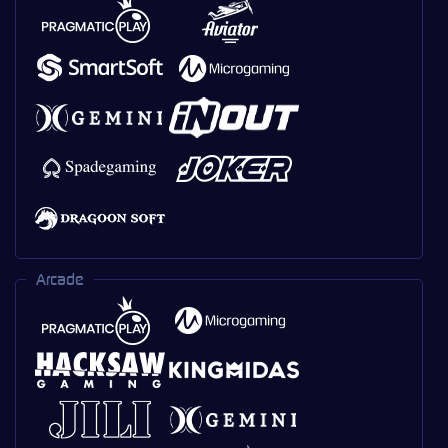
Arcade