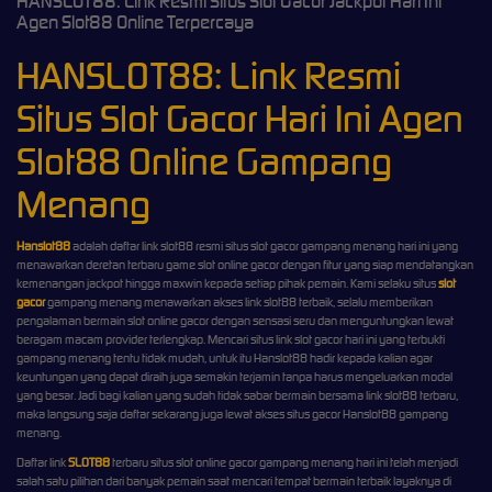
HANSLOT88: Link Resmi Situs Slot Gacor Jackpot Hari Ini
Agen Slot88 Online Terpercaya
HANSLOT88: Link Resmi
Situs Slot Gacor Hari Ini Agen
Slot88 Online Gampang
Menang
Hanslot88
adalah daftar link slot88 resmi situs slot gacor gampang menang hari ini yang
menawarkan deretan terbaru game slot online gacor dengan fitur yang siap mendatangkan
kemenangan jackpot hingga maxwin kepada setiap pihak pemain. Kami selaku situs
slot
gacor
gampang menang menawarkan akses link slot88 terbaik, selalu memberikan
pengalaman bermain slot online gacor dengan sensasi seru dan menguntungkan lewat
beragam macam provider terlengkap. Mencari situs link slot gacor hari ini yang terbukti
gampang menang tentu tidak mudah, untuk itu Hanslot88 hadir kepada kalian agar
keuntungan yang dapat diraih juga semakin terjamin tanpa harus mengeluarkan modal
yang besar. Jadi bagi kalian yang sudah tidak sabar bermain bersama link slot88 terbaru,
maka langsung saja daftar sekarang juga lewat akses situs gacor Hanslot88 gampang
menang.
Daftar link
SLOT88
terbaru situs slot online gacor gampang menang hari ini telah menjadi
salah satu pilihan dari banyak pemain saat mencari tempat bermain terbaik layaknya di