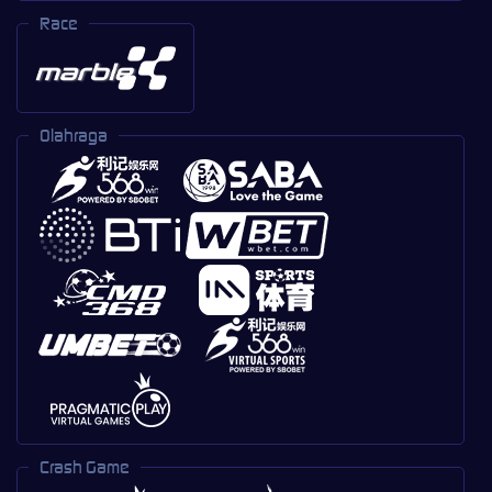
Race
Olahraga
Crash Game