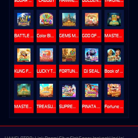
SUGAR HIGH5
LABUBY
HAMMER OF VULCAN
GOLDEN LEGEND
THRONE OF POSEIDON
BATTLE OF ALLIANCE
Color Bingo
GEMS MINER
GOD OF FORTUNE 2
MASTER OF GOLD MINER 2
KUNG FU LEOPARD
LUCKY TIGER
FORTUNE GEMS 2000
DJ SEAL
Book of Egypt
MASTER OF GOLD MINER
TREASURES OF EGYPT
SUPREME ACE
PINATA 1000
Fortune Lion