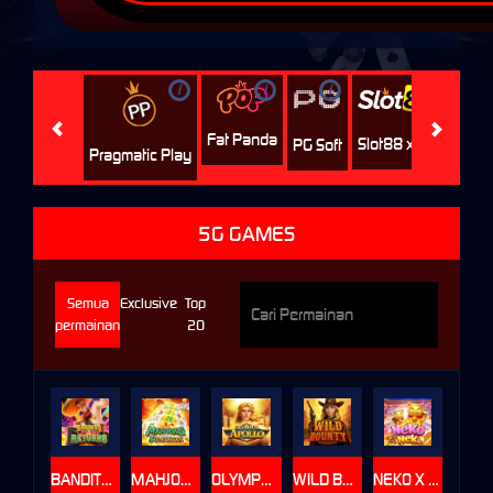
i
i
i
i
i
Facha
Fat Panda
Slot88 x PP
PG Soft
Pragmatic Play
5G GAMES
Semua
Exclusive
Top
permainan
20
BANDITO RETURNS
MAHJONG 5 DRAGONS
OLYMPUS APOLLO
WILD BOUNTY
NEKO X NEKO