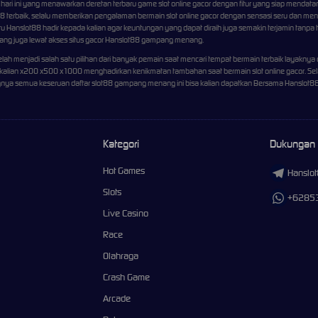
ng hari ini yang menawarkan deretan terbaru game slot online gacor dengan fitur yang siap mend
erbaik, selalu memberikan pengalaman bermain slot online gacor dengan sensasi seru dan meng
 itu Hanslot88 hadir kepada kalian agar keuntungan yang dapat diraih juga semakin terjamin tanpa
arang juga lewat akses situs gacor Hanslot88 gampang menang.
 telah menjadi salah satu pilihan dari banyak pemain saat mencari tempat bermain terbaik layakny
kalian x200 x500 x1000 menghadirkan kenikmatan tambahan saat bermain slot online gacor. Selain i
ngnya semua keseruan daftar slot88 gampang menang ini bisa kalian dapatkan Bersama Hanslot88 h
Kategori
Dukungan
Hot Games
Hanslot
Slots
+6285
Live Casino
Race
Olahraga
Crash Game
Arcade