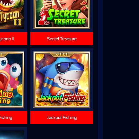
ycoon II
Secret Treasure
ishing
Jackpot Fishing