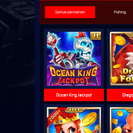
Semua permainan
Fishing
Ocean King Jackpot
Drago