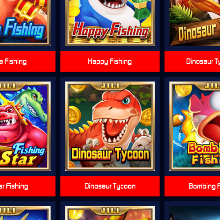
 Fishing
Happy Fishing
Dinosaur T
tar Fishing
Dinosaur Tycoon
Bombing F