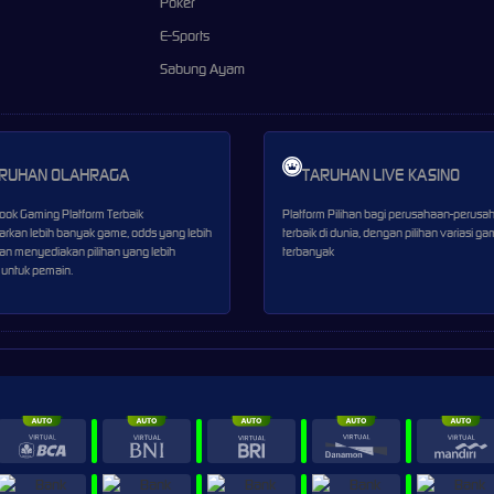
Poker
E-Sports
Sabung Ayam
RUHAN OLAHRAGA
TARUHAN LIVE KASINO
ook Gaming Platform Terbaik
Platform Pilihan bagi perusahaan-perusa
kan lebih banyak game, odds yang lebih
terbaik di dunia, dengan pilihan variasi g
 dan menyediakan pilihan yang lebih
terbanyak
untuk pemain.