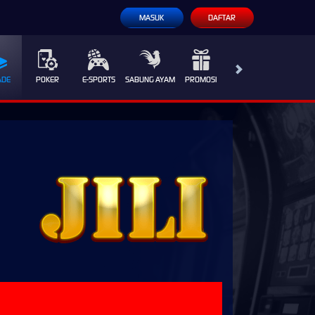
MASUK
DAFTAR
ADE
POKER
E-SPORTS
SABUNG AYAM
PROMOSI