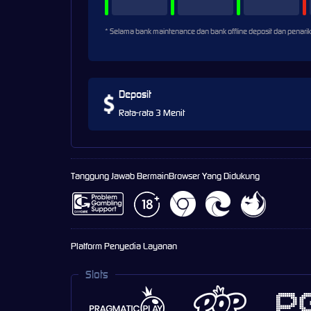
* Selama bank maintenance dan bank offline deposit dan penarik
Deposit
Rata-rata 3 Menit
Tanggung Jawab Bermain
Browser Yang Didukung
Platform Penyedia Layanan
Slots