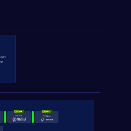
haan
ame