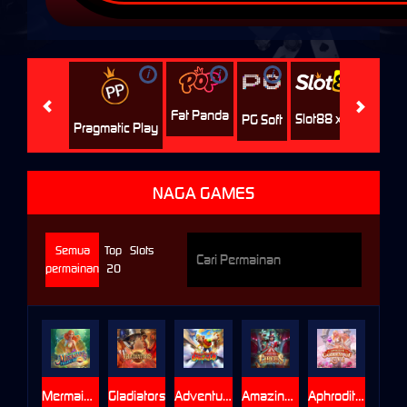
i
i
i
i
i
Facha
Fat Panda
Slot88 x PP
PG Soft
Pragmatic Play
NAGA GAMES
Semua
Top
Slots
permainan
20
Mermaid's Treasure
Gladiators
Adventures Of Caramelo
Amazing Circus
Aphrodite - Goddess of Love