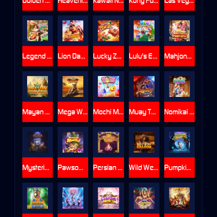
Golden Hatch
Heavenly Sage
Kawaii Neko
Kung Fu Warrior
Las Vegas Party
Legend of the White and Green Snake
Lion Dance Fortune
Lucky Zhu
Lulu's Enchanted Forest
Mahjong Fortune
Mayan Gold Hunt
Mega Wild Safari
Mochi Mochi
Muay Thai Arena
Nomikai Fever
Mysteries of Pandora
Pawsome Xmas
Persian Gems
Wild West Saloon
Pumpkin Night