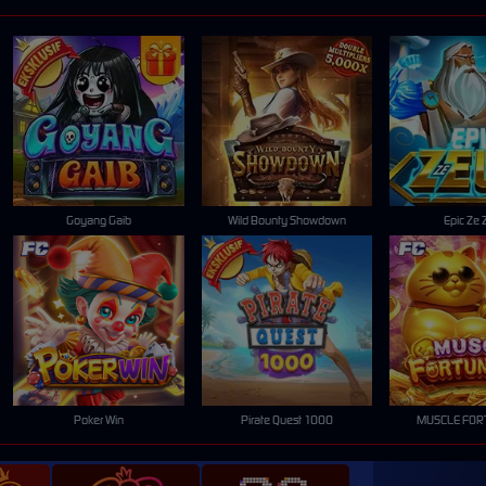
Goyang Gaib
Wild Bounty Showdown
Epic Ze 
Poker Win
Pirate Quest 1000
MUSCLE FOR