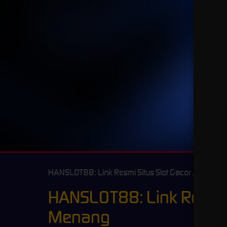
e****4
IDR
782,800.00
Mahjong Wins 2
w****8
IDR
701,450.00
Gates of Olympus 1000
f****s
IDR
645,000.00
Aztec Gems
f****s
IDR
447,000.00
Aztec Gems
a****0
IDR
408,000.00
HANSLOT88: Link Resmi Situs Slot Gacor Jackpot Ha
Mahjong Wins 2
HANSLOT88: Link Resmi S
Menang