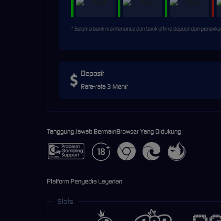
* Selama bank maintenance dan bank offline deposit dan penarikan
Deposit
Rata-rata 3 Menit
Tanggung Jawab Bermain
Browser Yang Didukung
Platform Penyedia Layanan
Slots