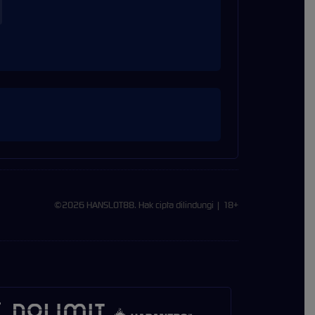
©2026 HANSLOT88. Hak cipta dilindungi | 18+