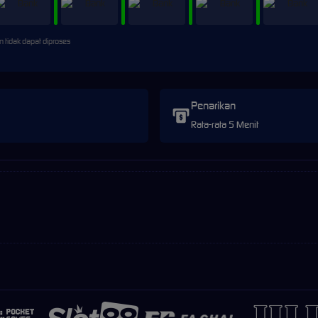
 tidak dapat diproses
Penarikan
Rata-rata 5 Menit