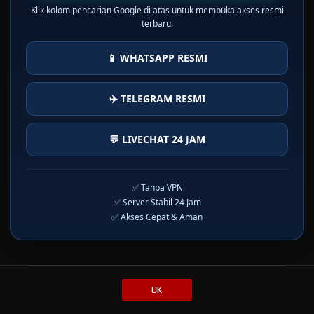
Klik kolom pencarian Google di atas untuk membuka akses resmi
 hari ini yang menawarkan deretan terbaru game slot online gacor dengan fitur yang siap menda
terbaru.
rbaik, selalu memberikan pengalaman bermain slot online gacor dengan sensasi seru dan mengun
tu Hanslot88 hadir kepada kalian agar keuntungan yang dapat diraih juga semakin terjamin tanpa h
rang juga lewat akses situs gacor Hanslot88 gampang menang.
📱 WHATSAPP RESMI
elah menjadi salah satu pilihan dari banyak pemain saat mencari tempat bermain terbaik layaknya
alian x200 x500 x1000 menghadirkan kenikmatan tambahan saat bermain slot online gacor. Selain itu
gnya semua keseruan daftar slot88 gampang menang ini bisa kalian dapatkan Bersama Hanslot88 ha
✈️ TELEGRAM RESMI
💬 LIVECHAT 24 JAM
Kategori
Dukungan
Hot Games
Hanslot8
✅ Tanpa VPN
Slots
✅ Server Stabil 24 Jam
+62853
✅ Akses Cepat & Aman
Live Casino
Race
Olahraga
Crash Game
OK
Arcade