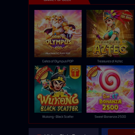
Gates of Olympus POP
Treasures of Aztec
Wukong - Black Scatter
Sweet Bonanza 2500