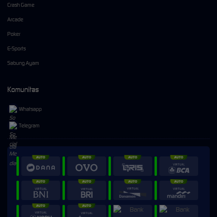
Crash Game
Arcade
Poker
E-Sports
Sabung Ayam
Komunitas
Whatsapp
Telegram