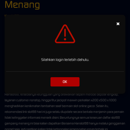
Menang
Hanslot88
adalah daftar link slot88 resmi situs slot gacor gampang menang hari ini yang
menawarkan deretan terbaru game slot online gacor dengan fitur yang siap mendatangkan
×
kemenangan jackpot hingga maxwin kepada setiap pihak pemain. Kami selaku situs
slot
gacor
gampang menang menawarkan akses link slot88 terbaik, selalu memberikan
pengalaman bermain slot online gacor dengan sensasi seru dan menguntungkan lewat
beragam macam provider terlengkap. Mencari situs link slot gacor hari ini yang terbukti
gampang menang tentu tidak mudah, untuk itu Hanslot88 hadir kepada kalian agar
keuntungan yang dapat diraih juga semakin terjamin tanpa harus mengeluarkan modal
Silahkan login terlebih dahulu.
yang besar. Jadi bagi kalian yang sudah tidak sabar bermain bersama link slot88 terbaru,
maka langsung saja daftar sekarang juga lewat akses situs gacor Hanslot88 gampang
menang.
OK
Daftar link
SLOT88
terbaru situs slot online gacor gampang menang hari ini telah menjadi
salah satu pilihan dari banyak pemain saat mencari tempat bermain terbaik layaknya di
Hanslot88, tersedianya keunggulan yang ditawarkan seperti metode deposit lengkap,
layanan customer nonstop, hingga fitur jackpot maxwin perkalian x200 x500 x1000
menghadirkan kenikmatan tambahan saat bermain slot online gacor. Selain itu,
rekomendasi link slot88 hari ini juga selalu diupdate secara berkala menjamin para pemain
tidak ketinggalan informasi menarik disini. Beruntungnya semua keseruan daftar slot88
gampang menang ini bisa kalian dapatkan Bersama Hanslot88 hanya melalui genggaman
ponsel saja, jadi pastikan kalian tidak ketinggalan kesempatan emas terbaik ini.