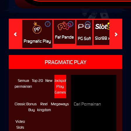
i
i
i
i
i
Facha
Fat Panda
Slot88 x PP
PG Soft
Pragmatic Play
PRAGMATIC PLAY
Semua
Top 20
New
Jackpot
permainan
Play
Games
Classic
Bonus
Reel
Megaways
Buy
kingdom
Video
Slots