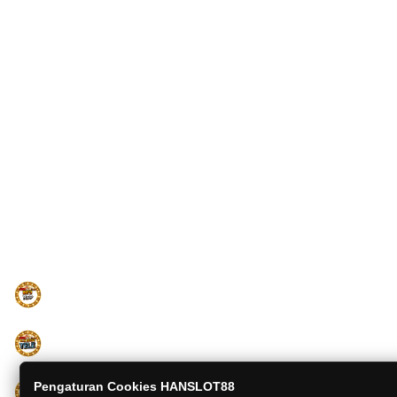
Pengaturan Cookies HANSLOT88