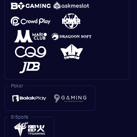
Poker
E-Sports